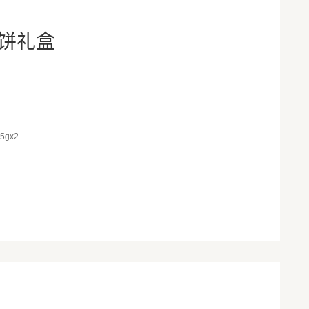
饼礼盒
gx2