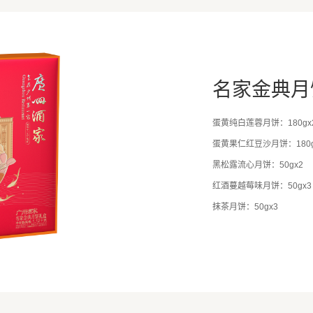
名家金典月
蛋黄纯白莲蓉月饼：180gx
蛋黄果仁红豆沙月饼：180g
黑松露流心月饼：50gx2
红酒蔓越莓味月饼：50gx3
抹茶月饼：50gx3