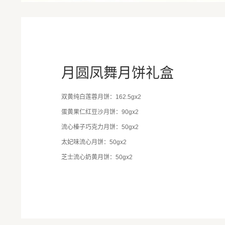
月圆凤舞月饼礼盒
双黄纯白莲蓉月饼：162.5gx2
蛋黄果仁红豆沙月饼：90gx2
流心榛子巧克力月饼：50gx2
太妃味流心月饼：50gx2
芝士流心奶黄月饼：50gx2