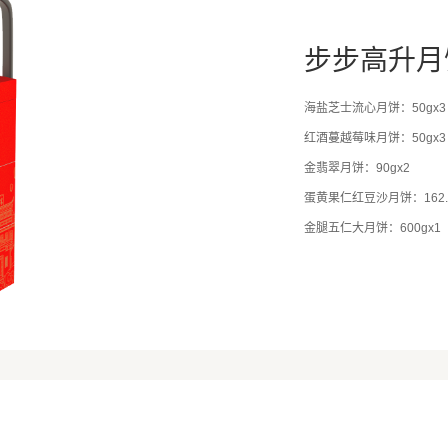
步步高升月
海盐芝士流心月饼：50gx3
红酒蔓越莓味月饼：50gx3
金翡翠月饼：90gx2
蛋黄果仁红豆沙月饼：162.5
金腿五仁大月饼：600gx1