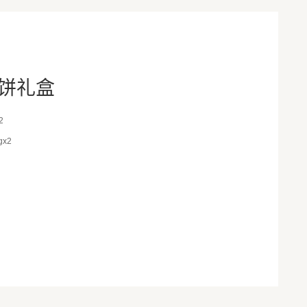
饼礼盒
2
x2