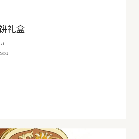
饼礼盒
x1
gx1