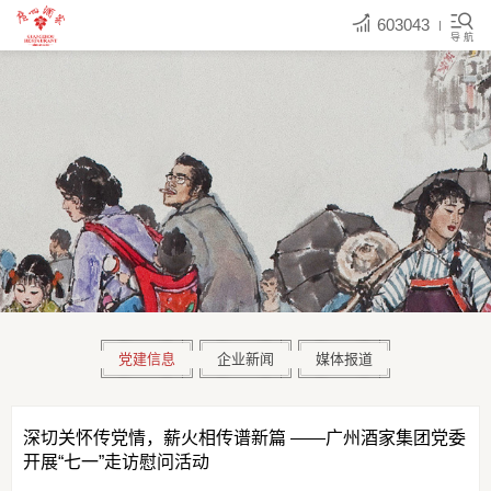
603043
导 航
党建信息
企业新闻
媒体报道
深切关怀传党情，薪火相传谱新篇 ——广州酒家集团党委
开展“七一”走访慰问活动