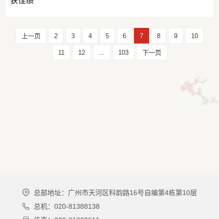
获佳绩
上一页
2
3
4
5
6
7
8
9
10
11
12
...
103
下一页
总部地址：广州市天河区科韵路16号自编第4栋第10层
总机：020-81388138