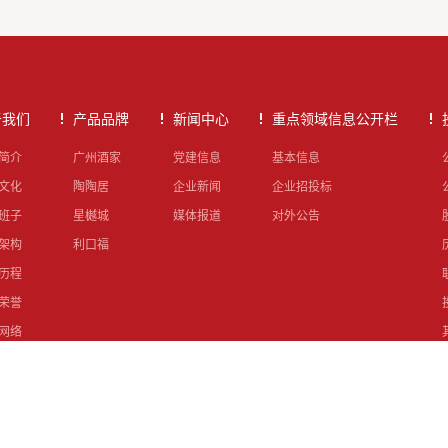
于我们
产品品牌
新闻中心
重点领域信息公开栏
简介
广州酒家
党建信息
基本信息
文化
陶陶居
企业新闻
企业招投标
班子
星樾城
媒体报道
对外公告
架构
利口福
历程
荣誉
网络
责任