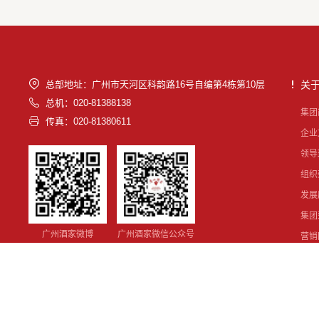
总部地址：广州市天河区科韵路16号自编第4栋第10层
关
总机：020-81388138
集团
传真：020-81380611
企业
领导
组织
发展
集团
广州酒家微博
广州酒家微信公众号
营销
社会