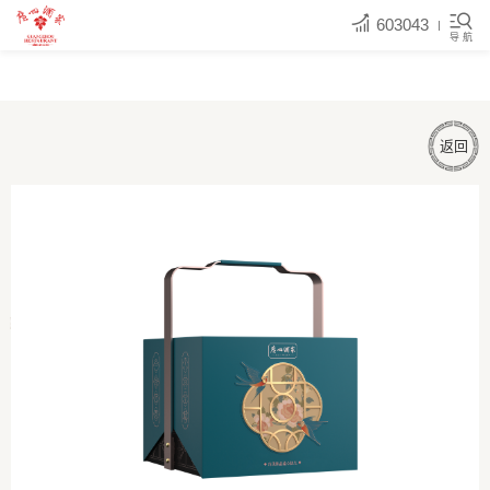
603043
导 航
返回