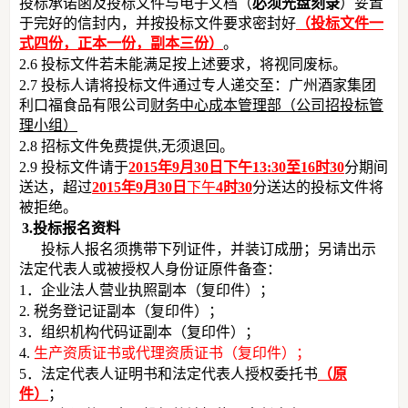
投标承诺函及投标文件与电子文档（
必须光盘刻录
）妥置
于完好的信封内，并按投标文件要求密封好
（投标文件一
式四份，正本一份，副本三份）
。
2.6 投标文件若未能满足按上述要求，将视同废标。
2.7 投标人请将投标文件通过专人递交至：广州酒家集团
利口福食品有限公司
财务中心成本管理部（公司招投标管
理小组）
2.8 招标文件免费提供,无须退回。
2.9 投标文件请于
2015年9月30日下午13:30至16时30
分期间
送达，超过
2015年9月30日
下午
4时30
分送达的投标文件将
被拒绝。
3.投标报名资料
投标人报名须携带下列证件，并装订成册；另请出示
法定代表人或被授权人身份证原件备查：
1．企业法人营业执照副本（复印件）；
2. 税务登记证副本（复印件）；
3．组织机构代码证副本（复印件）；
4.
生产资质证书或代理资质证书（复印件）；
5．法定代表人证明书和法定代表人授权委托书
（原
件）
；