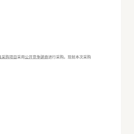
具采购项目
采用
公开竞争磋商
进行采购。现就本次采购