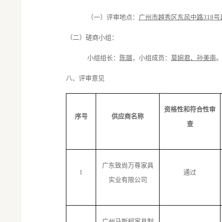
（
一
）
评审地点：
广州市越秀区东风中路
318
（
二
）
磋商小组
：
小组组长：
陈璐
，小组成员：
莫婉君、孙美南
八、
评审意见
资格性和符合性审
序号
供应商名称
查
广东致尚万尊家具
1
通过
实业有限公司
广州马斯柯家具制