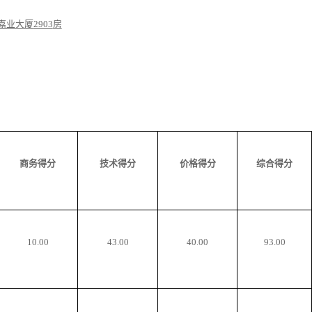
号嘉业大厦
2903
房
。
商务得分
技术得分
价格得分
综合得分
10.00
43.00
40.00
93.00