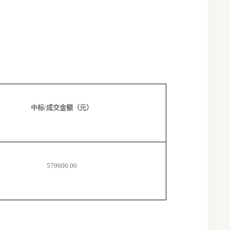
中标
/成交
金额（元）
579600.00