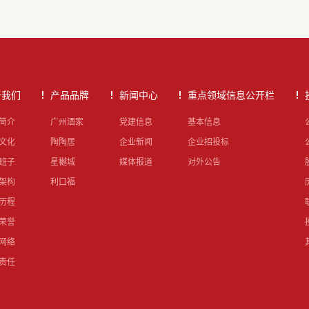
于我们
产品品牌
新闻中心
重点领域信息公开栏
简介
广州酒家
党建信息
基本信息
文化
陶陶居
企业新闻
企业招投标
班子
星樾城
媒体报道
对外公告
架构
利口福
历程
荣誉
网络
责任