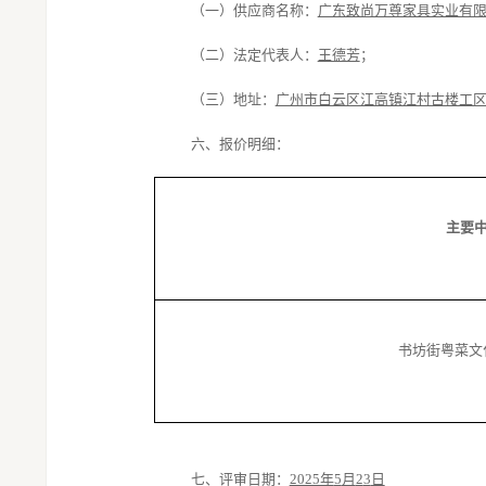
（一）
供应商
名称：
广东致尚万尊家具实业有
（
二
）法定代表人：
王德芳
；
（
三
）地址：
广州市白云区江高镇江村古楼工
六、
报价明细：
主要
书坊街粤菜文
七
、评审日期：
2025年
5
月
2
3
日