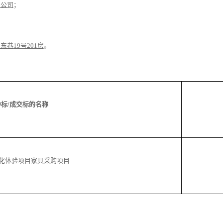
限公司
；
区东巷
19号201房
。
中标
/成交
标的名称
化体验项目家具采购项目