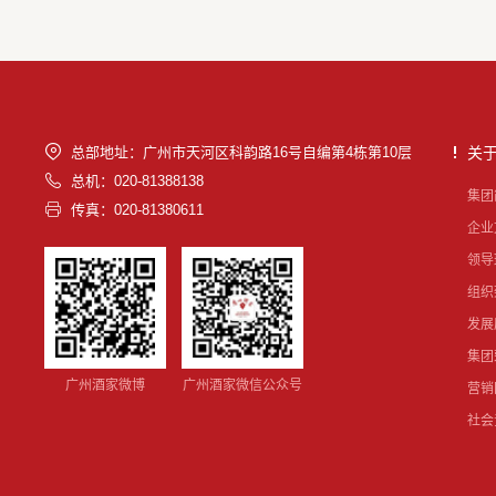
总部地址：广州市天河区科韵路16号自编第4栋第10层
关
总机：020-81388138
集团
传真：020-81380611
企业
领导
组织
发展
集团
广州酒家微博
广州酒家微信公众号
营销
社会