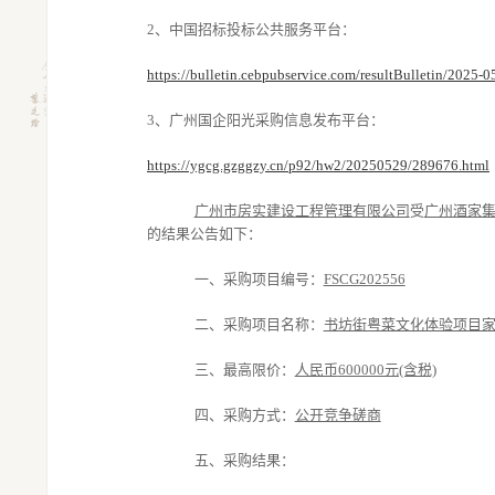
2、中国招标投标公共服务平台：
https://bulletin.cebpubservice.com/resultBulletin/2025
3、广州国企阳光采购信息发布平台：
https://ygcg.gzggzy.cn/p92/hw2/20250529/289676.html
广州市房实建设工程管理有限公司
受
广州酒家
的结果公告如下：
一
、
采购项目编号：
FSCG202556
二、采购项目名称：
书坊街粤菜文化体验项目
三、
最高限价：
人民币
600000元(含税)
四、采购方式：
公开竞争磋商
五、
采购结果：