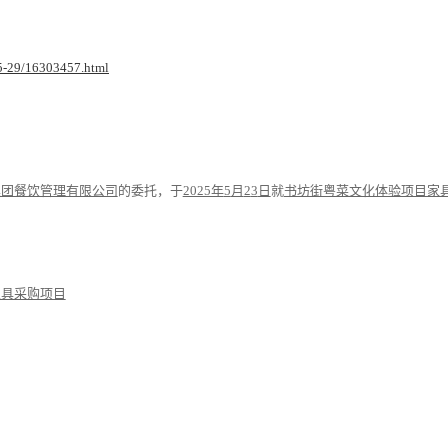
-05-29/16303457.html
集团餐饮管理有限公司
的委托，于
2025年
5
月
2
3
日
就
书坊街粤菜文化体验项目家
家具采购项目