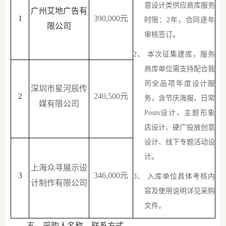
意设计类供应商库服务
广州艾地广告有
1
390,000元
时限：
2年，合同逐年
限公司
审核签订。
2、
本次征集建库，服务
商库单位需支
持配合我
司全品项年度设计服
深圳市星河辰传
2
240
,
5
00
元
务，含节庆海报、日常
媒有限公司
Posm设计、
主题
形象
店设计、
硬广投放创意
设计、线下专题活动设
计
。
上海众寻展示设
3
346
,
0
00
元
3、
入库单位具体考核内
计制作有限公司
容及使用说明详见采购
文件。
五、采购人名称、联系方式