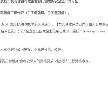
上资质；具有建设行政主管部门颁发的安全生产许可证；
力容器焊工操作证（手工电弧焊、手工氩弧焊）
；
a.gov.cn）查询【被列入失信被执行人查询】、【重大税收违法案件当事人名
单查询】；在“企查查或国家企业信用信息公示系统”（www.qcc.com、http://w
法人资格的分公司投标，不允许分包、转包。
委员会根据“合格投标人的资格要求”对投标人进行资格审查。