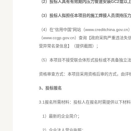
（2
）投标人具有有效期内压力管道安装GC2
或以
（3
）
投标人拟担任本项目的施工焊接人员须持压
（4）在“信用中国”网站（www.creditchin
（www.ccgp.gov.cn）查询【政府采购严重违法失信名
营异常名录信息】（提供截图）；
（5）本项目不接受联合体形式投标或不具备独立
资格审查方式：本项目采用资格后审的方式，由评标
3、
投标报名
3.1报名所需材料：投标人在报名时需提供以下材料
1）最新的企业简介；
2）企业法人营业执照；