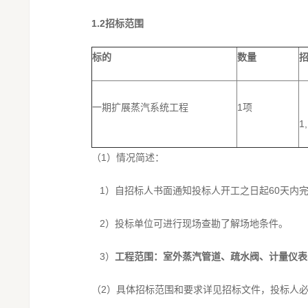
1.2
招标范围
标的
数量
一期扩展蒸汽系统工程
1项
1
（1）情况简述：
1）自招标人书面通知投标人开工之日起60天内
2）投标单位可进行现场查勘了解场地条件。
3）
工程范围：
室外蒸汽管道、疏水阀、计量仪表
（2）具体招标范围和要求详见招标文件，投标人