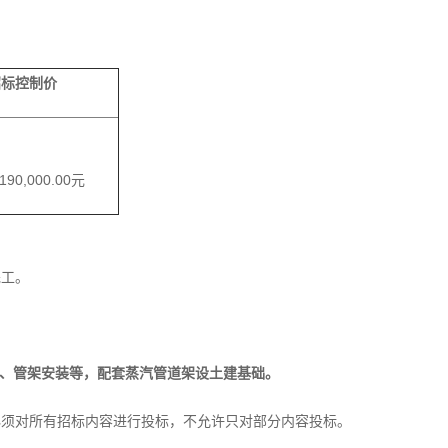
招标控制价
,190,000.00元
完工。
、管架安装等，配套蒸汽管道架设土建基础
。
必须对所有招标内容进行投标，不允许只对部分内容投标。