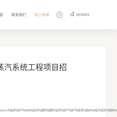
息
联系我们
网上商城
603043
蒸汽系统工程项目招
platform=%E8%87%AA%E4%B8%BB%E9%87%87%E8%B4%AD%E5%B9%