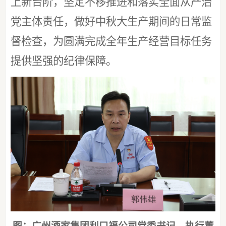
上新台阶，
坚定不移推进和落实全面从严治
党主体责任，做好中秋大生产期间的日常监
督检查，为圆满完成全年生产经营目标任务
提供坚强的纪律保障。
图：广州酒家集团利口福公司党委书记、执行董