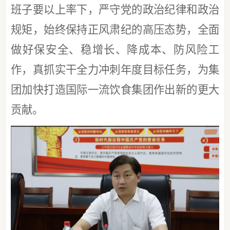
班子要以上率下，严守党的政治纪律和政治
规矩，始终保持正风肃纪的高压态势，全面
做好保安全、稳增长、降成本、防风险工
作，真抓实干全力冲刺年度目标任务，为集
团加快打造国际一流饮食集团作出新的更大
贡献。