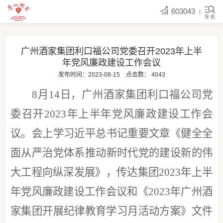
603043
导 航
广州酒家集团利口福公司党委召开2023年上半
年党风廉政建设工作会议
发布时间：2023-08-15
点击数：
4043
8
月
14
日，广州酒家集团利口福公司
党
委
召开
2023年上半年党风廉政建设工作会
议
。
会上学习近平总书记重要文章《健全全
面从严治党体系
推动新时代党的建设新的伟
大工程向纵深发展》，传达集团
2023年上半
年党风廉政建设工作会议和《2023年广州酒
家集团开展纪律教育学习月活动方案》文件