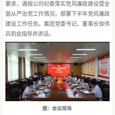
要求，通报公司纪委落实党风廉政建设暨全
面从严治党工作情况，部署下半年党风廉政
建设工作任务
。
集团党委书记、董事长徐伟
兵到会指导并讲话。
图：会议现场