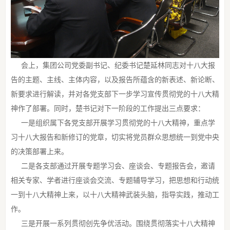
会上，集团公司党委副书记、纪委书记楚延林同志对十八大报
告的主题、主线、主体内容，以及报告所蕴含的新表述、新论断、
新要求进行解读，并对各党支部下一步学习宣传贯彻党的十八大精
神作了部署。同时，楚书记对下一阶段的工作提出三点要求：
一是组织属下各党支部开展学习贯彻党的十八大精神，重点学
习十八大报告和新修订的党章，切实将党员群众思想统一到党中央
的决策部署上来。
二是各支部通过开展专题学习会、座谈会、专题报告会，邀请
相关专家、学者进行座谈会交流、专题辅导学习，把思想和行动统
一到十八大精神上来，以十八大精神武装头脑，指导实践，推动工
作。
三是开展一系列贯彻创先争优活动。围绕贯彻落实十八大精神