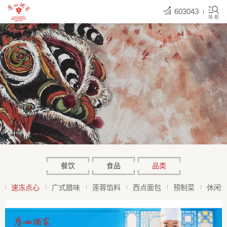
603043
导 航
餐饮
食品
品类
速冻点心
广式腊味
莲蓉馅料
西点面包
预制菜
休闲