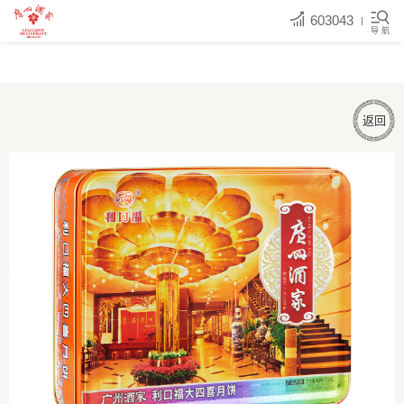
603043
导 航
返回