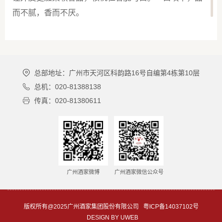
而不腻，香而不厌。
2.
点心类
广州酒家利口福点心通过众多名厨名师的精心研究
和
工
总部地址：广州市天河区科韵路16号自编第4栋第10层
艺创新，既保留传统风味，
又还原出
正宗广式点心
的口
总机：020-81388138
感
。
号称
“粤点之王”的【虾饺】，外皮晶莹剔透，内里
传真：020-81380611
严选
虾仁
和猪肉，加上竹笋的辅助，味道鲜美，口感清
爽，
鲜香
多汁。
人气点心【香菇干蒸烧卖】
肥瘦相间的
猪肉
搭配鲜美
香菇
，
精心调配成馅料，
用
薄面皮
包
裹肉
馅，
加以
豌豆点缀，色鲜味美，爽口不腻。
特色点心之
一的【糯米鸡】
使用
清香沁鼻的荷叶，包裹精选的泰国
广州酒家微博
广州酒家微信公众号
上等糯米，配以广州酒家秋之
风
传统腊肠和腊肉，再放
入鸡肉、香菇等配料，每吃一口，都是舌尖上的享受。
版权所有@2025广州酒家集团股份有限公司
粤ICP备14037102号
DESIGN BY UWEB