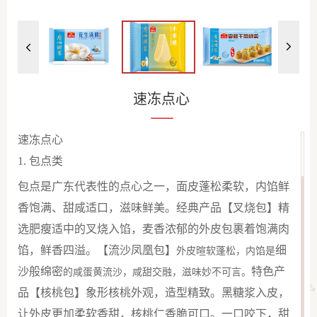
速冻点心
速冻点心
1.
包点类
包点是广东代表性的点心之一，
面皮蓬松柔软，内馅鲜
香饱满
、甜咸适口，滋味鲜美。经典产品【叉烧包】精
选肥瘦适中的叉烧
入
馅，
麦香浓郁的外皮包裹着饱满肉
馅，鲜香四溢
。【流沙凤凰包】
细
外皮暄软蓬松，内馅是
沙般绵
密
特色产
的咸蛋黄流沙，咸甜交融，滋味妙不可言。
品【核桃包】象形核桃外观，造型精致。黑糖浆入皮，
让外皮更加柔软香甜，核桃仁香脆
可口。一口咬下，
甜