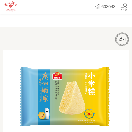
603043
导 航
返回