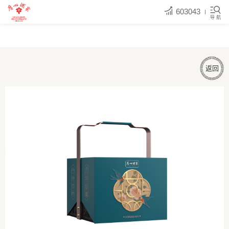
603043
导 航
返回