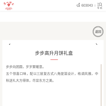
603043
导 航
返回
步步高升月饼礼盒
步步向团圆，岁岁聚暖意。
五个惊喜口味，配以三层复古式八角提篮设计，格调风雅，中
秋送礼大方得体，尽显东方之美。