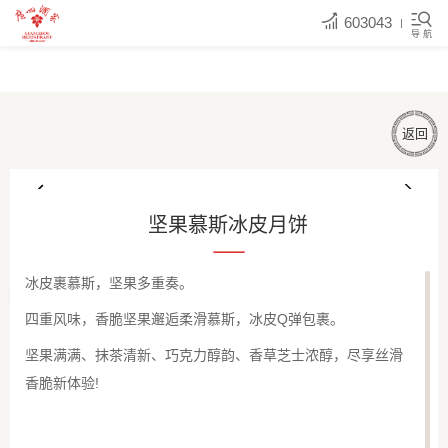
603043
导 航
返回
坚果慕斯冰皮月饼
冰皮裹慕斯，坚果多重奏。
四重风味，香脆坚果邂逅柔滑慕斯，冰皮Q弹包裹。
坚果满满、抹茶清新、巧克力醇韵、香草芝士浓醇，尽享丝滑
香脆新体验!