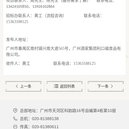
项目联系人：
周先生
、
陈先生
（
服务需求了解
）
联系电话：
、
13424105850
13926102864
招标办联系人：黄
工
（流程咨询）
联系电话：
15363188125
发布人地址：
广州市番禺区南村镇兴南大道
565号，广州酒家集团利口福食品有
限公司。
收件人：
黄工
联系电话：
15363188125
上一条
返回列表
下一条
总部地址：广州市天河区科韵路16号自编第4栋第10层
总机：020-81388138
传真：020-81380611