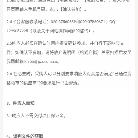
回复邀请函
：通过点击【项目管理】
【我的项目】，进入本项
2
.3
-
目页面输入手机号码，点击【确认参加】。
平台客服联系电话：
和
；
：
2
.4
020-37860669
020-37860671
QQ
（以及关于网站操作问题的咨询）。
1795087228
响应人必须在确认时间内提交确认参加，并自行下载响应文
2
.5
件；如确认不参加，请将放弃说明函（格式自拟）盖章扫描后发至
我司邮箱
。
lkfzbb@gzr.com.cn
在必要时，采购
人
可以分别要求响应人对其是否满足
“已通过资
2
.
6
格预审的供应商”的要求进行书面澄清。
、
响应人
需知
3
响应人不需交付项目保证金。
3
.1
4
、谈判文件的获取