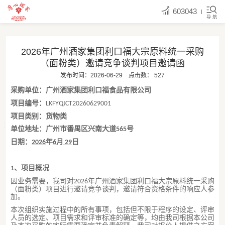
603043
导 航
2026年广州酒家集团利口福大宗原料统一采购
（面粉类）邀请竞争谈判项目邀请函
发布时间：2026-06-29
点击数：
527
采购单位：广州酒家集团利口福食品有限公司
项目编号：
LKFYQJCT202606
29
001
项目类别：货物类
单位地址：广州市番禺区兴南大道
号
565
日期：
年
月
日
202
6
6
29
、项目
概况
1
因业务需要，我司对
年广州酒家集团利口福大宗原料统一采购
20
26
（面粉类）项目进行邀请竞争谈判，邀请符合资格条件的响应人参
加。
本次组织实施过程中的所有事项，包括但不限于程序的设定、
评审
人员的选定、
项目
需求
和评审
标准的确定等，均由
我司
根据本公司