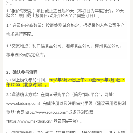
准。
报价有效期：
项目
截止之日起
天
（
本项目为年度报价，
天
1.
3
90
90
释义：项目截止报价日起锁价
天至
合同签订
日
）
。
90
选录
供应商
数量：按最终测试合格定，
根据采购人各
公司
生产
1
.4
需求
进行
匹配。
交货地点：利口福
食品公司
、湘潭
食品公司
、梅州
食品公司
、
1
.5
粮丰园公司指定仓库。
、
确认参与流程
2
网上确认参加时间
：
年
月
日
上
午
至
年
月
日
下
2
.1
20
2
6
6
29
9
:00
20
2
5
7
3
午
（北京时间）。
17
:00
邀请确认方式：
在国义采购平台（简称
“国
平台”，网址：
2
.2
e
）完成注册以及注册审批手续（建议采用搜狗浏
www.ebidding.com
览器“官网
”或遨游浏览器
https://www.sogou.com/
“
”登录国
平台）
。
https://www.maxthon.cn/
e