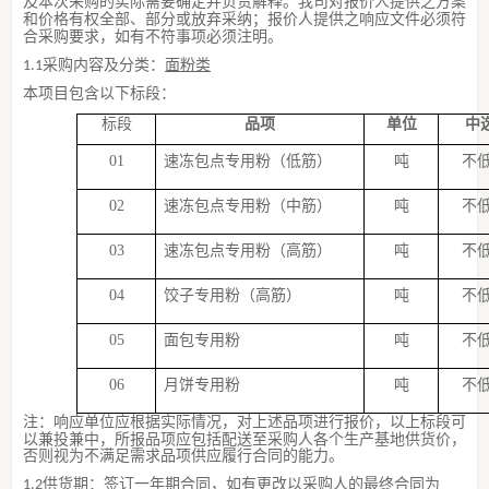
及本次采购的实际需要确定并负责解释。
我司
对
报价
人提供之方案
和价格有权全部、部分或放弃采纳；
报价
人提供之响应文件必须符
合采购要求，如有不符事项必须注明。
采购内容及分类
：
面粉
类
1
.1
本项目包含
以下
标段
：
标段
品项
单位
中
0
1
速冻包点专用粉（低筋）
吨
不
0
2
速冻包点专用粉（中筋）
吨
不
0
3
速冻包点专用粉（高筋）
吨
不
0
4
饺子专用粉（高筋）
吨
不
0
5
面包专用粉
吨
不
0
6
月饼专用粉
吨
不
注
：响应单位应根据实际情况，对上述品
项
进
行报价，
以上标段可
以兼投兼中，所报
品
项
应包括配送至采购人各个生产基地供货价，
否则视为不满足需求品项供应履行合同的能力。
供货期：
签订一年期合同，如有更改以采购人的最终合同为
1
.2