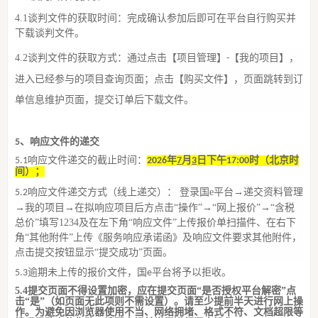
4
.1
谈判
文件的获取时间：完成确认参加
后
即可在平台自行购买并
下载谈判文件。
4
.2谈判文件的获取方式：
通过点击【项目管理】
【我的项目】，
-
进入已经参与的项目查询页面；点击【购买文件】，页面跳转到订
单信息维护页面，提交订单后下载文件。
、
响应文件的递交
5
响应文件递交的截止时间
：
年
月
日
下
午
时（北京时
5
.1
202
6
7
3
17
:
00
间）
；
响应文件
递交
方式
（
线上递交
）
：
登录国
e平台→递交资料管理
5
.2
→我的项目→在拟响应项目后方点击“操作”→“网上报价”→“含税
总价”填写1
234及
在左下角
“响应文件”上传报价单扫描件、在右下
角“其他附件”上传《服务响应承诺函》及响应文件要求其他附件，
点击提交按钮显示“提交成功”页面。
逾期未上传的报价文件，国
平台将予以拒收。
5.3
e
5.4
提交页面不得设置加密，应在提交页面
“是否授权平台解密”点
击“是”（如页面无此项则不需设置）。请至少提前半天进行网上操
作。
为避免因浏览器使用不当、网络拥堵、格式不符、文档超限等