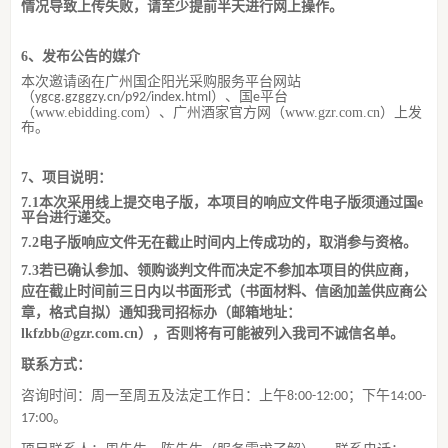
情况导致上传失败，
请至少提前半天进行网上操作。
6、
发布公告的媒介
本次邀请函在广州国企阳光采购服务平台网站
（
）、
国
平台
ygcg.gzggzy.cn/p92/index.html
e
（
www.ebidding.com）、广州酒家官方网（www.gzr.com.cn）上发
布。
7
、项目说明：
7
.1本次采用线上提交电子版，本项目的响应文件电子版须通过国e
平台进行递交。
7
.2电子版响应文件无在截止时间内上传成功的，取消参与资格。
7
.3
若已确认参加、领购谈判文件而决定不参加本项目的供应商，
应在截止时间前三日内以书面形式（书面材料、信函加盖供应商公
章，格式自拟）通知我司招标办（邮箱地址：
lkfzbb@gzr.com.cn），否则将
有可能
被列
入我司
不诚信
名单。
联系方式：
咨询时间：周一至周五及法定工作日：上午
；下午
8:00-12:00
14:00-
。
17:00