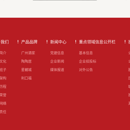
于我们
产品品牌
新闻中心
重点领域信息公开栏
简介
广州酒家
党建信息
基本信息
文化
陶陶居
企业新闻
企业招投标
班子
星樾城
媒体报道
对外公告
架构
利口福
历程
荣誉
网络
责任