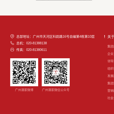
总部地址：广州市天河区科韵路16号自编第4栋第10层
关
总机：020-81388138
集团
传真：020-81380611
企业
领导
组织
发展
集团
广州酒家微博
广州酒家微信公众号
营销
社会