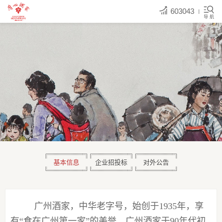
603043
导 航
基本信息
企业招投标
对外公告
广州酒家，中华老字号，始创于
1935年，
享
有
“食在广州第一家”的美誉。广州酒家于
90年代初