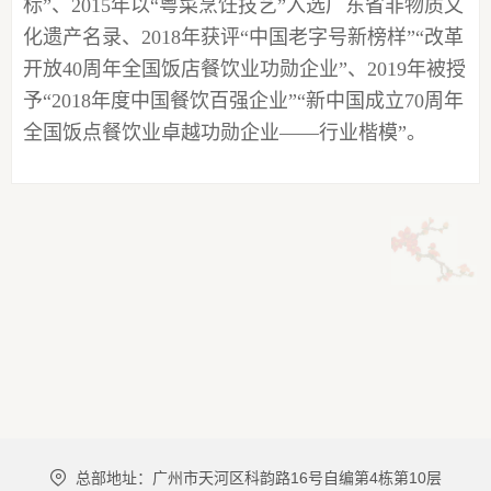
标”、
2015年
以
“粤菜烹饪技艺”入选广东省非物质文
化遗产
名
录
、
2018年
获评
“中国老字号新榜样”“改革
开放
40
周年全国饭店餐饮业功勋企业
”、
2019年被授
予
“
2018年
度中国餐饮百
强企业
”
“
新中国成立
70
周年
全国饭点餐饮业卓越功勋企业
——行业楷模
”
。
总部地址：广州市天河区科韵路16号自编第4栋第10层