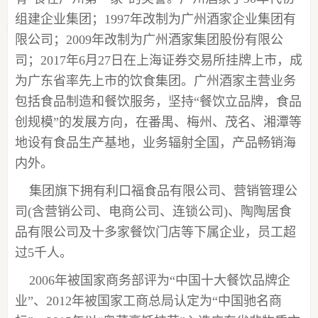
组建企业集团
；
1997年改制为广州酒家企业集团有
限公司；2009年改制为广州酒家集团股份有限公
司；2
017年6
月
27日在上海证券交易所挂牌上市，成
为广东省率先
上市
的
饮食集团
。广州酒家
主营业务
包括食品
制造
和餐饮服务
，
坚持
“餐饮立品牌，食品
创规模”的发展方向，
在番禺、梅州、茂名、湘潭等
地设有食品生产基地，
业务辐射全国，产品畅销海
内外。
集团旗下拥有利口福食品有限公司、营销管理公
司(含营销公司、电商公司、连锁公司)
、
陶陶居食
品有限公司
及十多家
餐饮门店等下属企业，员工超
过
5千人。
2006年被国家商务部评为“中国十大餐饮品牌企
业”、2012年被国家工商总局认定为“中国驰名商