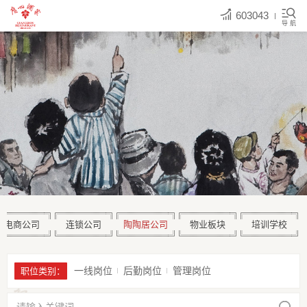
603043
导 航
电商公司
连锁公司
陶陶居公司
物业板块
培训学校
一线岗位
后勤岗位
管理岗位
职位类别：