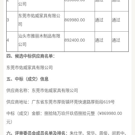
公司
东莞市佑威家具有限公
3
869980.00
通过
通过
司
汕头市雅丽木制品有限
4
892400.00
通过
通过
公司
四、候选中标供应商名单：
东莞市佑威家具有限公司
五、中标（成交）信息
供应商名称：东莞市佑威家具有限公司
供应商地址：广东省东莞市厚街镇环莞快速路厚街段619号
中标（成交）金额：捌拾陆万玖仟玖佰捌拾元整（¥869980.00
元）
六、评审委员会成员名单及排名：
朱仕学、常华、周俊、闵若中、