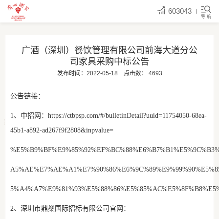
603043
导 航
广酒（深圳）餐饮管理有限公司前海大道分公
司家具采购中标公告
发布时间：2022-05-18
点击数：
4693
公告链接：
1、中招网：
https://ctbpsp.com/#/bulletinDetail?uuid=11754050-68ea-
45b1-a892-ad267f9f2808&inpvalue=
%E5%B9%BF%E9%85%92%EF%BC%88%E6%B7%B1%E5%9C%B3
A5%AE%E7%AE%A1%E7%90%86%E6%9C%89%E9%99%90%E5%8
5%A4%A7%E9%81%93%E5%88%86%E5%85%AC%E5%8F%B8%E5%A
2、深圳市鼎燊国际招标有限公司官网：