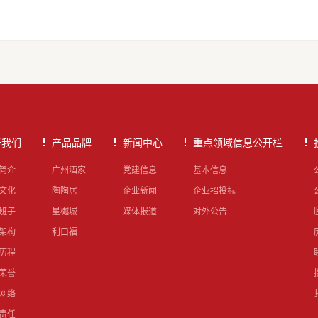
于我们
产品品牌
新闻中心
重点领域信息公开栏
简介
广州酒家
党建信息
基本信息
文化
陶陶居
企业新闻
企业招投标
班子
星樾城
媒体报道
对外公告
架构
利口福
历程
荣誉
网络
责任