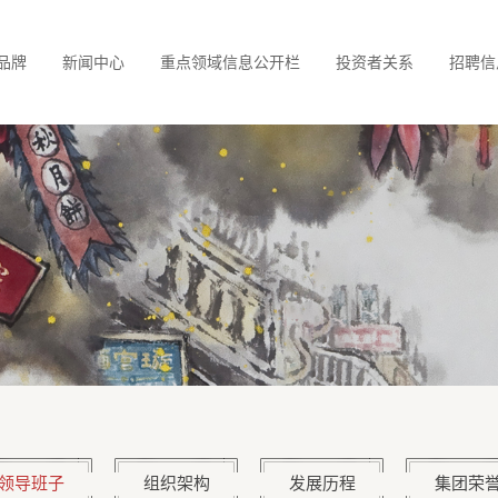
品牌
新闻中心
重点领域信息公开栏
投资者关系
招聘信
领导班子
组织架构
发展历程
集团荣