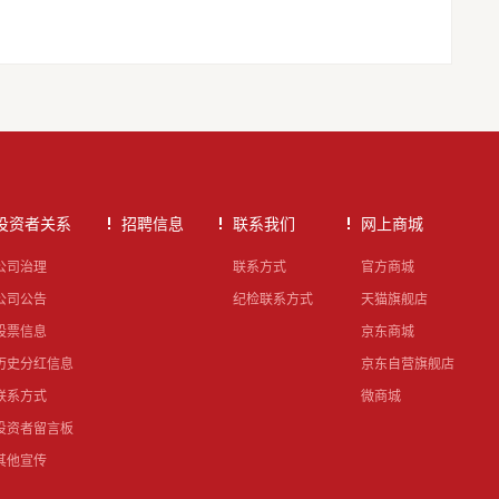
投资者关系
招聘信息
联系我们
网上商城
公司治理
联系方式
官方商城
公司公告
纪检联系方式
天猫旗舰店
股票信息
京东商城
历史分红信息
京东自营旗舰店
联系方式
微商城
投资者留言板
其他宣传