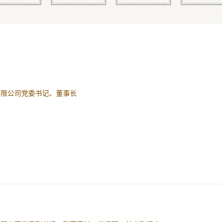
有限公司党委书记、董事长