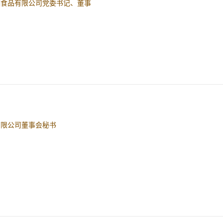
福食品有限公司党委书记、董事
有限公司董事会秘书