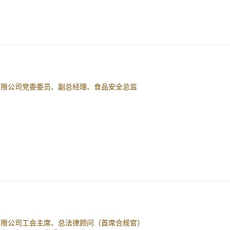
有限公司党委委员、副总经理、食品安全总监
有限公司工会主席、总法律顾问（首席合规官）