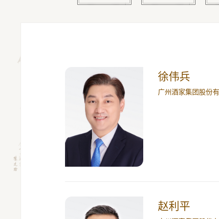
徐伟兵
广州酒家集团股份
赵利平