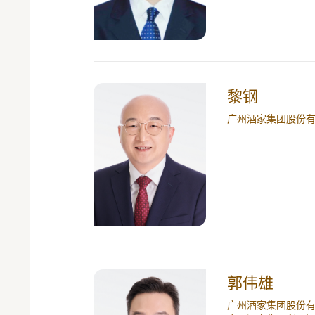
黎钢
广州酒家集团股份
郭伟雄
广州酒家集团股份